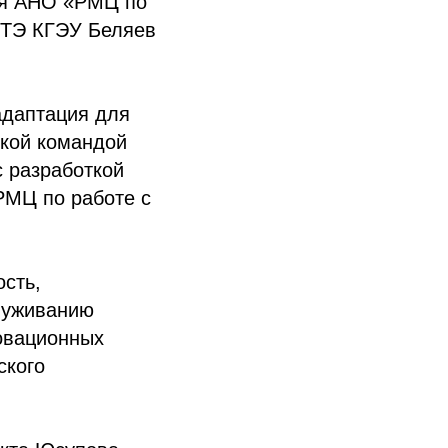
ля АНО «РМЦ по
ИЦТЭ КГЭУ Беляев
адаптация для
ской командой
 разработкой
РМЦ по работе с
ость,
луживанию
овационных
ского