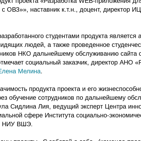
одукт проекта «Разработка WEB-приложения д
 с ОВЗ»», наставник к.т.н., доцент, директор 
азработанного студентами продукта является 
видящих людей, а также проведенное студенче
дников НКО дальнейшему обслуживанию сайта с
тмечает социальный заказчик, директор АНО «
Елена Мелина
.
ачимость продукта проекта и его жизнеспособн
рез обучение сотрудников по дальнейшему обс
нула Сидлина Лия, ведущий эксперт Центра инн
иальной сфере Института социально-экономиче
, НИУ ВШЭ.