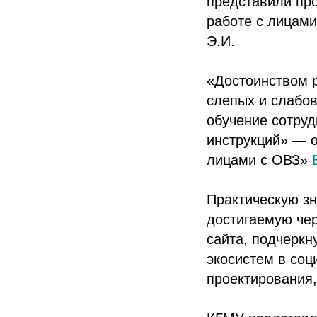
представили пр
работе с лицами
Э.И.
«Достоинством р
слепых и слабо
обучение сотру
инструкций» — о
лицами с ОВЗ»
Практическую зн
достигаемую че
сайта, подчерк
экосистем в соц
проектирования