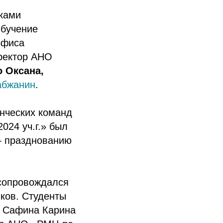
ками
Обучение
офиса
ректор АНО
 Оксана,
абжанин
.
нческих команд
024 уч.г.» был
— празднованию
 сопровождался
иков. Студенты
, Сафина Карина