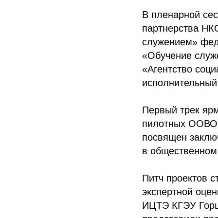
В пленарной се
партнерства НК
служением» фед
«Обучение слу
«Агентство соц
исполнительный
Первый трек яр
пилотных ООВО Р
посвящен заклю
в общественном 
Питч проектов 
экспертной оцен
ИЦТЭ КГЭУ Горш