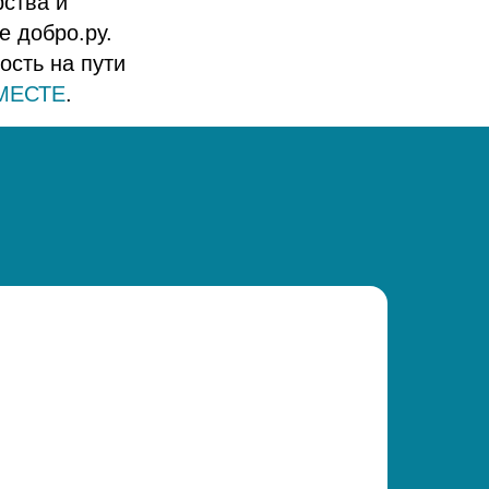
рства и
е добро.ру.
ость на пути
МЕСТЕ
.