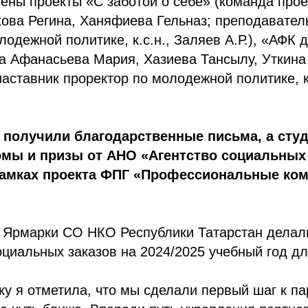
ены проекты «С заботой о себе» (команда про
ова Регина, Ханяфиева Гельназ; преподавател
лодежной политике, к.с.н., Заляев А.Р.), «АФК 
а Афанасьева Мария, Хазиева Тансылу, Уткина
аставник проректор по молодежной политике, к
 получили благодарственные письма, а сту
мы и призы от АНО «Агентство социальных
рамках проекта ФПГ «Профессиональные ком
е Ярмарки СО НКО Республики Татарстан делал
оциальных заказов на 2024/2025 учебный год дл
у я отметила, что мы сделали первый шаг к па