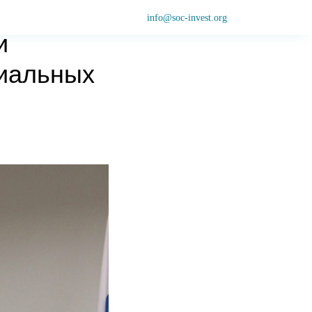
info@soc-invest.org
и
циальных