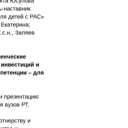
екта Юсупова
ь-наставник
для детей с РАС»
 Екатерина;
.с.н., Заляев
денческие
 инвестиций и
петенции – для
и презентацию
я вузов РТ.
ртнерству и