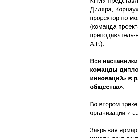
КГМУ представл
Диляра, Корнаух
проректор по мо
(команда проект
преподаватель-н
А.Р.).
Все наставники
команды дипло
инноваций» в 
общества».
Во втором трек
организации и с
Закрывая ярмарк