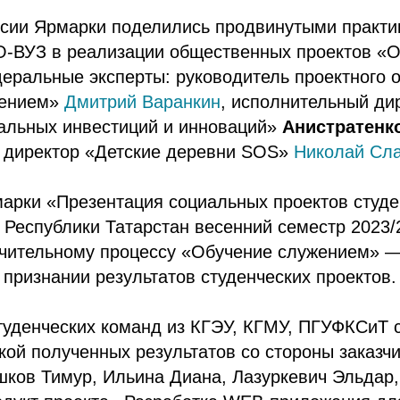
ссии Ярмарки поделились продвинутыми практи
О-ВУЗ в реализации общественных проектов «
еральные эксперты: руководитель проектного 
жением»
Дмитрий Варанкин
, исполнительный ди
иальных инвестиций и инноваций»
Анистратенко
 директор «Детские деревни SOS»
Николай Сл
марки «Презентация социальных проектов студе
еспублики Татарстан весенний семестр 2023/2
чительному процессу «Обучение служением» 
признании результатов студенческих проектов.
студенческих команд из КГЭУ, КГМУ, ПГУФКСиТ
кой полученных результатов со стороны заказч
ков Тимур, Ильина Диана, Лазуркевич Эльдар