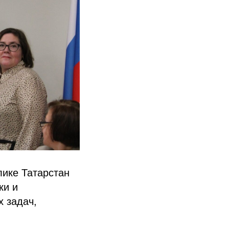
лике Татарстан
ки и
х задач,