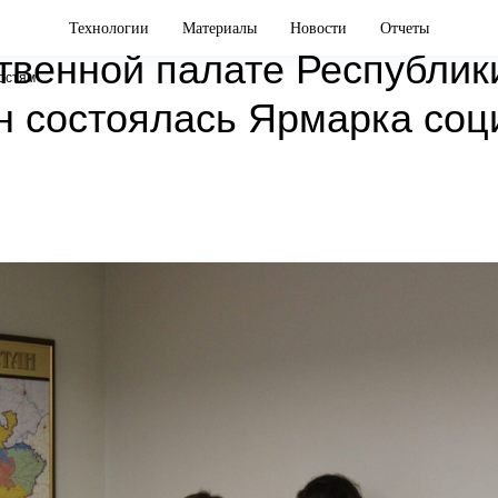
ИЕМ
МЕРОПРИЯТИЯ
Технологии
Материалы
Новости
Отчеты
венной палате Республик
востям
н состоялась Ярмарка со