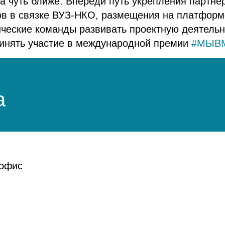
га чуть ближе. Впереди путь укрепления партне
ов в связке ВУЗ-НКО, размещения на платформ
ческие команды развивать проектную деятельн
ринять участие в международной премии
#МЫВ
а
 офис